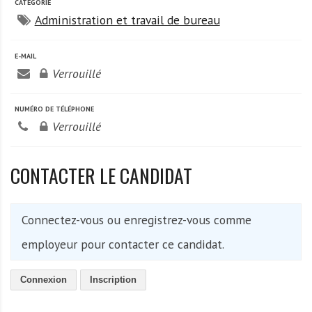
A
CATÉGORIE
f
Administration et travail de bureau
r
i
E-MAIL
q
Verrouillé
u
e
NUMÉRO DE TÉLÉPHONE
Verrouillé
CONTACTER LE CANDIDAT
Connectez-vous ou enregistrez-vous comme
employeur pour contacter ce candidat.
Connexion
Inscription