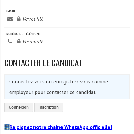
A
f
E-MAIL
r
Verrouillé
i
q
NUMÉRO DE TÉLÉPHONE
u
Verrouillé
e
CONTACTER LE CANDIDAT
Connectez-vous ou enregistrez-vous comme
employeur pour contacter ce candidat.
Connexion
Inscription
Rejoignez notre chaîne WhatsApp officielle!