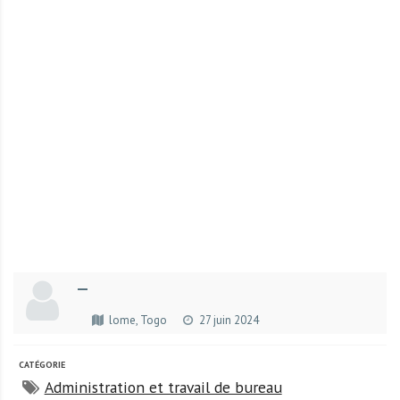
r
t
u
n
i
t
é
s
a
u
T
O
G
—
O
e
lome, Togo
27 juin 2024
t
e
CATÉGORIE
n
Administration et travail de bureau