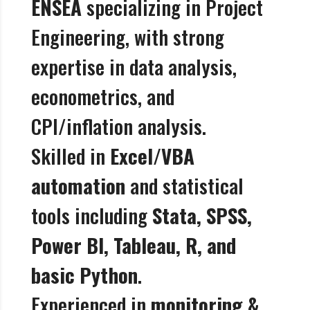
ENSEA
specializing in Project
A
f
Engineering, with strong
r
i
expertise in data analysis,
q
u
econometrics, and
e
CPI/inflation analysis.
Skilled in
Excel/VBA
automation
and statistical
tools including
Stata, SPSS,
Power BI, Tableau, R, and
basic Python
.
Experienced in
monitoring &