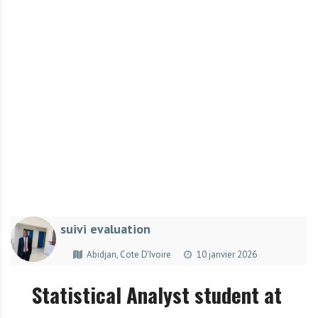
r
t
u
n
i
t
é
s
a
u
T
O
G
suivi evaluation
O
e
Abidjan, Cote D'Ivoire
10 janvier 2026
t
e
Statistical Analyst student at
n