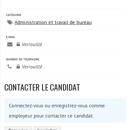
A
f
r
CATÉGORIE
Administration et travail de bureau
i
q
u
E-MAIL
e
Verrouillé
NUMÉRO DE TÉLÉPHONE
Verrouillé
CONTACTER LE CANDIDAT
Connectez-vous ou enregistrez-vous comme
employeur pour contacter ce candidat.