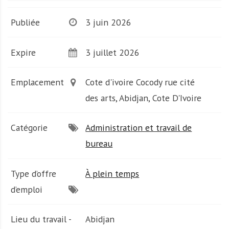
A
f
Publiée
3 juin 2026
r
i
q
Expire
3 juillet 2026
u
e
Emplacement
Cote d'ivoire Cocody rue cité
des arts, Abidjan, Cote D'Ivoire
Catégorie
Administration et travail de
bureau
Type d’offre
À plein temps
d’emploi
Lieu du travail -
Abidjan