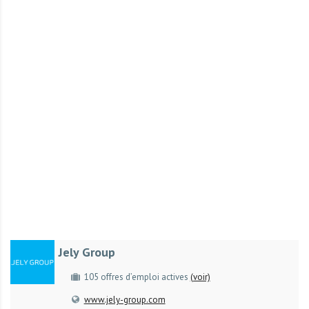
r
t
u
n
i
t
é
s
a
u
T
O
G
O
e
Jely Group
t
e
105 offres d’emploi actives
(voir)
n
www.jely-group.com