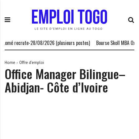
S
E
L
k
m
a
i
p
P
p
l
l
t
o
a
o
i
t
 Lomé recrute-28/08/2026 (plusieurs postes)
Bourse Skoll MBA Oxford
c
T
e
o
o
f
n
g
o
Home
Offre d'emploi
Office Manager Bilingue–
t
o
r
e
.
m
Abidjan- Côte d’Ivoire
n
I
e
t
N
d
F
e
O
s
o
p
p
o