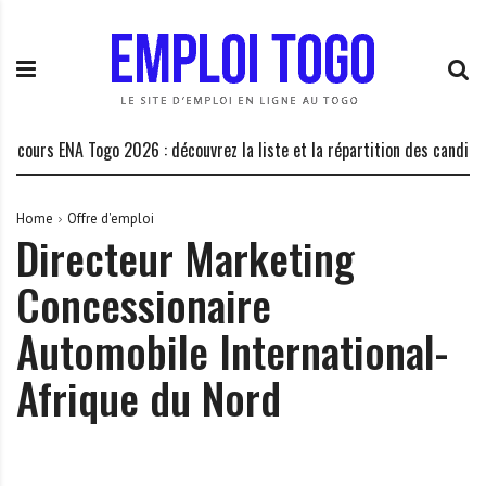
S
E
L
k
m
a
i
p
P
p
l
l
t
o
a
o
i
t
cours ENA Togo 2026 : découvrez la liste et la répartition des candidats
c
T
e
o
o
f
n
g
o
Home
Offre d'emploi
Directeur Marketing
t
o
r
e
.
m
Concessionaire
n
I
e
t
N
d
Automobile International-
F
e
O
s
Afrique du Nord
o
p
p
o