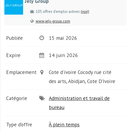
Jely Group
A
f
105 offres d’emploi actives
(voir)
r
www.jely-group.com
i
q
u
Publiée
15 mai 2026
e
Expire
14 juin 2026
Emplacement
Cote d'ivoire Cocody rue cité
des arts, Abidjan, Cote D'Ivoire
Catégorie
Administration et travail de
bureau
Type d’offre
À plein temps