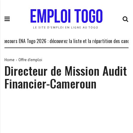
S
E
L
k
m
a
i
p
P
p
l
l
t
o
a
o
i
t
oncours ENA Togo 2026 : découvrez la liste et la répartition des candidat
c
T
e
o
o
f
n
g
o
Home
Offre d'emploi
Directeur de Mission Audit
t
o
r
e
.
m
Financier-Cameroun
n
I
e
t
N
d
F
e
O
s
o
p
p
o