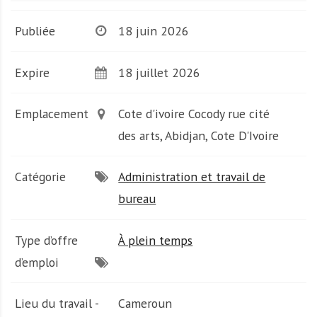
A
f
Publiée
18 juin 2026
r
i
q
Expire
18 juillet 2026
u
e
Emplacement
Cote d'ivoire Cocody rue cité
des arts, Abidjan, Cote D'Ivoire
Catégorie
Administration et travail de
bureau
Type d’offre
À plein temps
d’emploi
Lieu du travail -
Cameroun