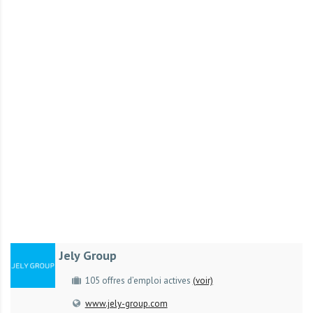
r
t
u
n
i
t
é
s
a
u
T
O
G
O
e
Jely Group
t
e
105 offres d’emploi actives
(voir)
n
www.jely-group.com