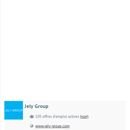
r
t
u
n
i
t
é
s
a
u
T
O
G
O
e
Jely Group
t
e
105 offres d’emploi actives
(voir)
n
www.jely-group.com