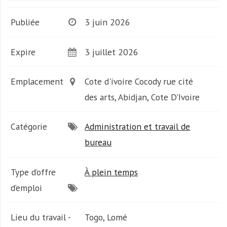
A
f
Publiée
3 juin 2026
r
i
q
Expire
3 juillet 2026
u
e
Emplacement
Cote d'ivoire Cocody rue cité
des arts, Abidjan, Cote D'Ivoire
Catégorie
Administration et travail de
bureau
Type d’offre
À plein temps
d’emploi
Lieu du travail -
Togo, Lomé