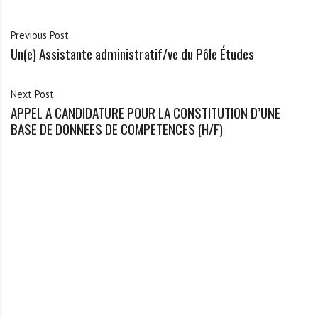
A
f
Previous Post
r
Un(e) Assistante administratif/ve du Pôle Études
i
q
u
Next Post
e
APPEL A CANDIDATURE POUR LA CONSTITUTION D’UNE
BASE DE DONNEES DE COMPETENCES (H/F)