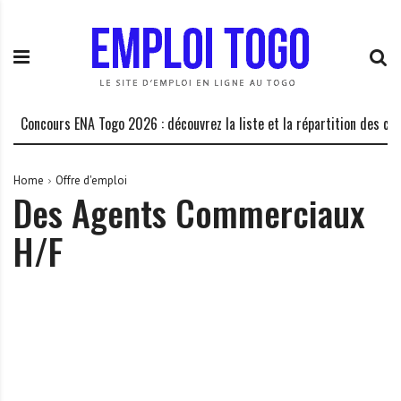
S
E
L
k
m
a
i
p
P
p
l
l
t
o
a
o
i
t
Concours ENA Togo 2026 : découvrez la liste et la répartition des cand
c
T
e
o
o
f
n
g
o
Home
Offre d'emploi
Des Agents Commerciaux
t
o
r
e
.
m
H/F
n
I
e
t
N
d
F
e
O
s
o
p
p
o