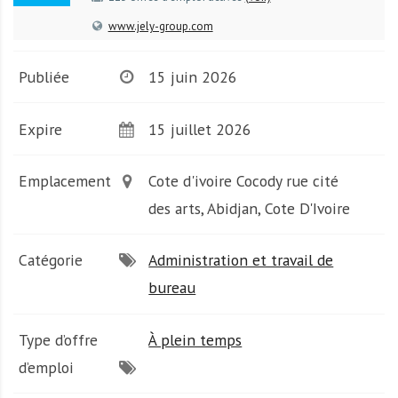
A
f
www.jely-group.com
r
i
Publiée
15 juin 2026
q
u
Expire
15 juillet 2026
e
Emplacement
Cote d'ivoire Cocody rue cité
des arts, Abidjan, Cote D'Ivoire
Catégorie
Administration et travail de
bureau
Type d’offre
À plein temps
d’emploi