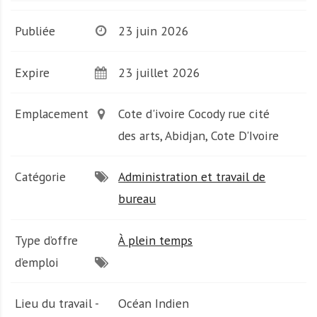
A
f
Publiée
23 juin 2026
r
i
q
Expire
23 juillet 2026
u
e
Emplacement
Cote d'ivoire Cocody rue cité
des arts, Abidjan, Cote D'Ivoire
Catégorie
Administration et travail de
bureau
Type d’offre
À plein temps
d’emploi
Lieu du travail -
Océan Indien