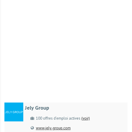
r
t
u
n
i
t
é
s
a
u
T
O
G
O
e
Jely Group
t
e
100 offres d’emploi actives
(voir)
n
www.jely-group.com