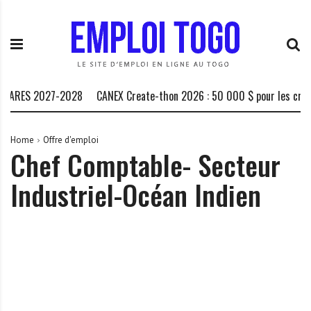
S
E
L
k
m
a
i
p
P
p
l
l
t
o
a
o
i
t
 ARES 2027-2028
CANEX Create-thon 2026 : 50 000 $ pour les créate
c
T
e
o
o
f
n
g
o
Home
Offre d'emploi
Chef Comptable- Secteur
t
o
r
e
.
m
Industriel-Océan Indien
n
I
e
t
N
d
F
e
O
s
o
p
p
o