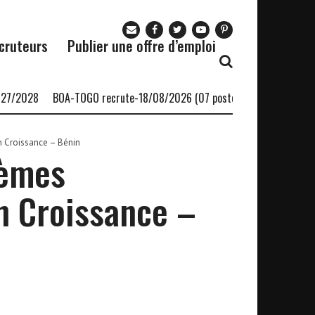
cruteurs
Publier une offre d’emploi
/2028
BOA-TOGO recrute-18/08/2026 (07 postes)
Le cabinet Afri
n Croissance – Bénin
tèmes
n Croissance –