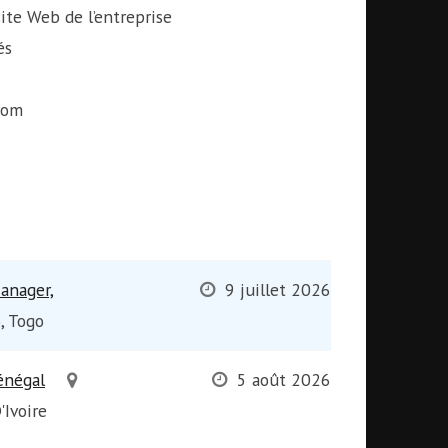
ite Web de l’entreprise
és
com
anager,
9 juillet 2026
, Togo
énégal
5 août 2026
'Ivoire