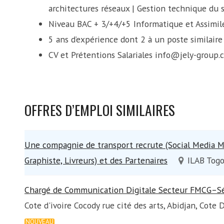
architectures réseaux | Gestion technique du s
Niveau BAC + 3/+4/+5 Informatique et Assimil
5 ans d’expérience dont 2 à un poste similaire
CV et Prétentions Salariales info@jely-group.
OFFRES D’EMPLOI SIMILAIRES
Une compagnie de transport recrute (Social Media M
Graphiste, Livreurs) et des Partenaires
ILAB Togo
Chargé de Communication Digitale Secteur FMCG–S
Cote d'ivoire Cocody rue cité des arts, Abidjan, Cote D
NOUVEAU