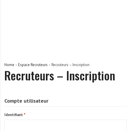
r
t
u
n
i
t
é
s
a
Home
Espace Recruteurs
Recruteurs – Inscription
u
Recruteurs – Inscription
T
O
G
O
Compte utilisateur
e
t
Identifiant
*
e
n