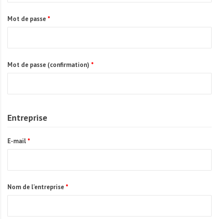
A
f
Mot de passe
*
r
i
q
u
Mot de passe (confirmation)
*
e
Entreprise
E-mail
*
Nom de l’entreprise
*