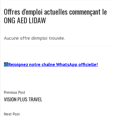
A
f
Offres d'emploi actuelles commençant le
r
ONG AED LIDAW
i
q
u
Aucune offre d’emploi trouvée.
e
Rejoignez notre chaîne WhatsApp officielle!
Previous Post
VISION PLUS TRAVEL
Next Post