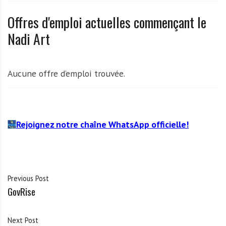
A
f
Offres d'emploi actuelles commençant le
r
Nadi Art
i
q
u
Aucune offre d’emploi trouvée.
e
Rejoignez notre chaîne WhatsApp officielle!
Previous Post
GovRise
Next Post