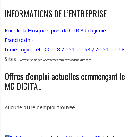
A
f
INFORMATIONS DE L’ENTREPRISE
r
i
Rue de la Mosquée, près de OTR Adidogomé
q
u
Franciscain -
e
Lomé-Togo - Tél : 00228 70 51 22 54 / 70 51 22 58 -
Sites :
www.afrobase.net
-
www.zedeca.com
-
www.edendigita.com
Offres d'emploi actuelles commençant le
MG DIGITAL
Aucune offre d’emploi trouvée.