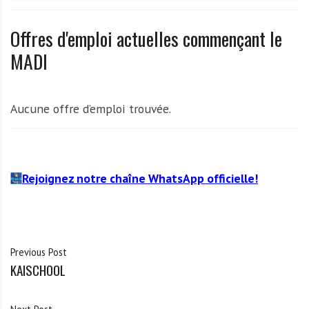
A
f
Offres d'emploi actuelles commençant le
r
i
MADI
q
u
e
Aucune offre d’emploi trouvée.
Rejoignez notre chaîne WhatsApp officielle!
Previous Post
KAISCHOOL