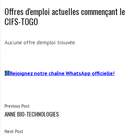
A
Offres d'emploi actuelles commençant le
f
r
CIFS-TOGO
i
q
u
Aucune offre d’emploi trouvée.
e
Rejoignez notre chaîne WhatsApp officielle!
Previous Post
ANNE BIO-TECHNOLOGIES
Next Post