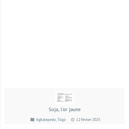
r
t
u
n
i
t
é
s
a
u
T
O
G
O
e
Soja, l'or jaune
t
e
Agbalepedo, Togo
12 février 2025
n