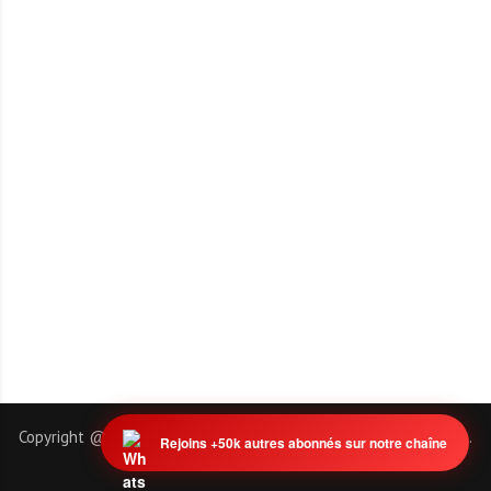
Copyright @ 2011-2026 | EmploiTogo.INFO. Tous droits réservés.
Rejoins +50k autres abonnés sur notre chaîne