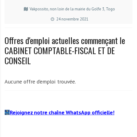
A
f
Vakpossito, non loin de la mairie du Golfe 3, Togo
r
24 novembre 2021
i
q
Offres d'emploi actuelles commençant le
u
e
CABINET COMPTABLE-FISCAL ET DE
CONSEIL
Aucune offre d’emploi trouvée.
Rejoignez notre chaîne WhatsApp officielle!