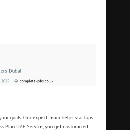
ters Dubai
i 2025
complete-jobs.co.uk
 your goals. Our expert team helps startups
ss Plan UAE Service, you get customized