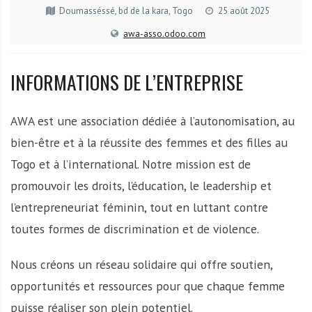
A
Doumasséssé, bd de la kara, Togo
25 août 2025
f
awa-asso.odoo.com
r
i
q
INFORMATIONS DE L’ENTREPRISE
u
e
AWA est une association dédiée à l’autonomisation, au
bien-être et à la réussite des femmes et des filles au
Togo et à l’international. Notre mission est de
promouvoir les droits, l’éducation, le leadership et
l’entrepreneuriat féminin, tout en luttant contre
toutes formes de discrimination et de violence.
Nous créons un réseau solidaire qui offre soutien,
opportunités et ressources pour que chaque femme
puisse réaliser son plein potentiel.