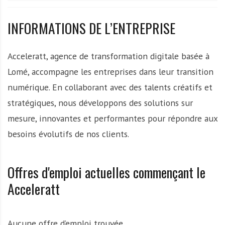
A
f
INFORMATIONS DE L’ENTREPRISE
r
i
q
Acceleratt, agence de transformation digitale basée à
u
Lomé, accompagne les entreprises dans leur transition
e
numérique. En collaborant avec des talents créatifs et
stratégiques, nous développons des solutions sur
mesure, innovantes et performantes pour répondre aux
besoins évolutifs de nos clients.
Offres d'emploi actuelles commençant le
Acceleratt
Aucune offre d’emploi trouvée.