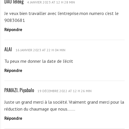
DAO léléng
D
D
4 JANVIER 2023 AT 12 H 28 MIN
l
A
J
a
Je veux bien travailler avec l’entreprise.mon numero c’est le
O
I
90830681
l
D
Répondre
é
i
l
e
é
u
ALAÏ
A
n
16 JANVIER 2023 AT 22 H 04 MIN
d
L
g
o
Tu peux me donner la date de l’écrit
A
n
Répondre
Ï
n
é
PAMAZI. Piyabalo
P
19 DÉCEMBRE 2022 AT 12 H 26 MIN
A
Juste un grand merci à la société. Vraiment grand merci pour la
M
réduction du chaumage que nous…….
A
Répondre
Z
I