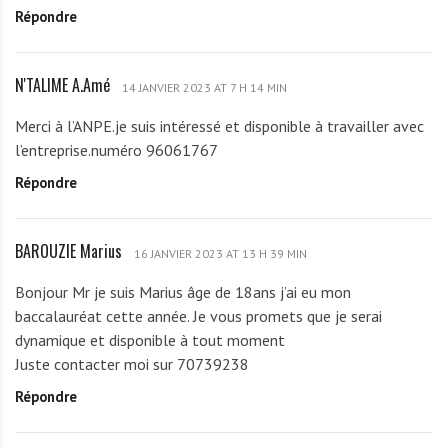
Répondre
f
i
N'TALIME A.Amé
N
14 JANVIER 2023 AT 7 H 14 MIN
'
Merci à l’ANPE.je suis intéressé et disponible à travailler avec
T
l’entreprise.numéro 96061767
A
Répondre
L
I
M
BAROUZIE Marius
B
E
16 JANVIER 2023 AT 13 H 39 MIN
A
A
Bonjour Mr je suis Marius âge de 18ans j’ai eu mon
R
.
baccalauréat cette année. Je vous promets que je serai
O
A
dynamique et disponible à tout moment
U
m
Juste contacter moi sur 70739238
Z
é
Répondre
I
E
M