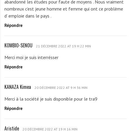
abandonné les études pour faute de moyens . Nous vraiment
O
m
nombreux c’est jeune homme et femme qui ont ce problème
G
e
d’ emploie dans le pays .
B
s
Répondre
O
s
A
a
F
n
KOMBIO-SENOU
K
A
21 DÉCEMBRE 2022 AT 19 H 22 MIN
T
O
N
h
Merci moi je suis interrésser
M
G
é
Répondre
B
B
o
I
E
d
O
D
o
KANAZA Kimea
K
-
20 DÉCEMBRE 2022 AT 9 H 36 MIN
J
r
A
S
I
e
Merci à la société je suis disponible pour le tra9
N
E
K
Répondre
A
N
o
Z
O
a
A
U
m
Aristide
A
K
20 DÉCEMBRE 2022 AT 19 H 16 MIN