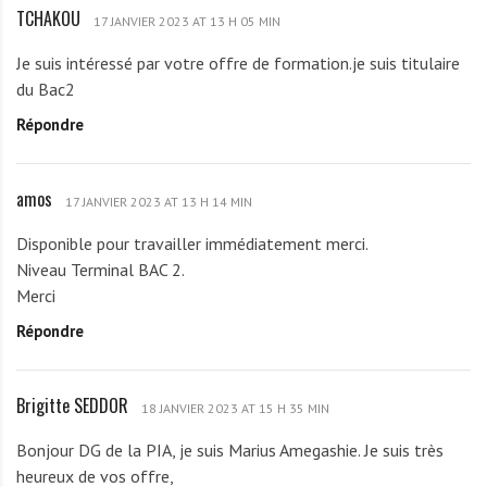
TCHAKOU
T
a
17 JANVIER 2023 AT 13 H 05 MIN
C
r
Je suis intéressé par votre offre de formation.je suis titulaire
H
i
du Bac2
A
u
Répondre
K
s
O
U
amos
a
17 JANVIER 2023 AT 13 H 14 MIN
m
Disponible pour travailler immédiatement merci.
o
Niveau Terminal BAC 2.
s
Merci
Répondre
Brigitte SEDDOR
B
18 JANVIER 2023 AT 15 H 35 MIN
r
Bonjour DG de la PIA, je suis Marius Amegashie. Je suis très
i
heureux de vos offre,