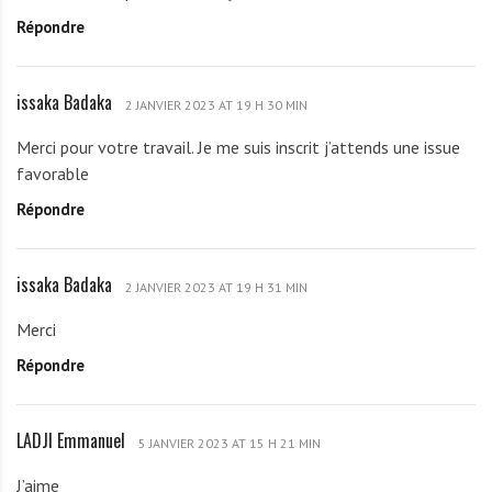
u
a
Répondre
z
y
o
é
u
n
issaka Badaka
i
k
2 JANVIER 2023 AT 19 H 30 MIN
e
s
o
Merci pour votre travail. Je me suis inscrit j’attends une issue
s
f
favorable
a
f
Répondre
k
i
a
B
issaka Badaka
i
a
2 JANVIER 2023 AT 19 H 31 MIN
s
d
Merci
s
a
Répondre
a
k
k
a
a
LADJI Emmanuel
L
B
5 JANVIER 2023 AT 15 H 21 MIN
A
a
J’aime