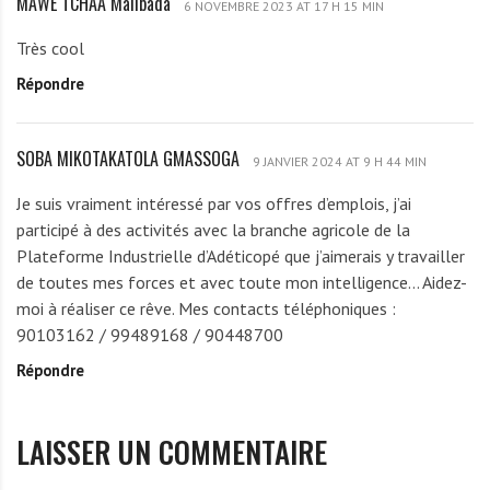
MAWE TCHAA Malibada
M
6 NOVEMBRE 2023 AT 17 H 15 MIN
A
Très cool
W
Répondre
E
T
C
SOBA MIKOTAKATOLA GMASSOGA
S
H
9 JANVIER 2024 AT 9 H 44 MIN
O
A
Je suis vraiment intéressé par vos offres d’emplois, j’ai
B
A
participé à des activités avec la branche agricole de la
A
M
Plateforme Industrielle d’Adéticopé que j’aimerais y travailler
M
a
de toutes mes forces et avec toute mon intelligence… Aidez-
I
l
moi à réaliser ce rêve. Mes contacts téléphoniques :
K
i
90103162 / 99489168 / 90448700
O
b
Répondre
T
a
A
d
K
a
LAISSER UN COMMENTAIRE
A
T