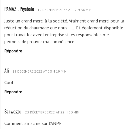
.
PAMAZI. Piyabalo
P
P
19 DÉCEMBRE 2022 AT 12 H 30 MIN
A
i
Juste un grand merci à la société. Vraiment grand merci pour la
M
y
réduction du chaumage que nous……. Et également disponible
A
a
pour travailler avec l’entreprise si les responsables me
Z
b
permets de prouver ma compétence
I
a
Répondre
.
l
P
o
i
Ali
A
y
19 DÉCEMBRE 2022 AT 20 H 19 MIN
l
a
Cool
i
b
Répondre
a
l
o
Sanwogou
S
23 DÉCEMBRE 2022 AT 22 H 30 MIN
a
Comment s’inscrire sur l’ANPE
n