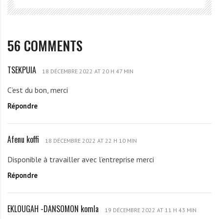
56 COMMENTS
TSEKPUIA
T
18 DÉCEMBRE 2022 AT 20 H 47 MIN
S
C’est du bon, merci
E
Répondre
K
P
U
Afenu koffi
A
I
18 DÉCEMBRE 2022 AT 22 H 10 MIN
f
A
Disponible à travailler avec l’entreprise merci
e
Répondre
n
u
k
EKLOUGAH -DANSOMON komla
E
o
19 DÉCEMBRE 2022 AT 11 H 43 MIN