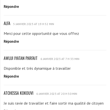
D
d
Répondre
J
a
I
k
E
a
ALFA
A
m
5 JANVIER 2023 AT 19 H 52 MIN
L
m
Merci pour cette opportunité que vous offrez
F
a
Répondre
A
n
u
e
AWLUI IYATAN PARFAIT
A
6 JANVIER 2023 AT 7 H 33 MIN
l
W
Disponible et très dynamique à travailler
L
Répondre
U
I
I
ATCHESSA KOKOUVI
A
Y
6 JANVIER 2023 AT 20 H 50 MIN
T
A
Je suis ravie de travailler et faire sortir ma qualité de citoyen
C
T