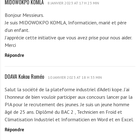
MIDOWOKPO KOMLA
M
d
8 JANVIER 2023 AT 17 H 23 MIN
o
I
a
B
Bonjour Messieurs.
D
o
r
Je suis MIDOWOKPO KOMLA, Informaticien, marié et père
O
a
d’un enfant.
W
n
J’apprécie cette initiative que vous avez prise pour nous aider.
O
a
Merci
K
h
Répondre
P
a
O
m
K
DOAVA Kokou Roméo
D
O
10 JANVIER 2023 AT 18 H 33 MIN
O
M
Salut la société de la plateforme industriel d’Adeti kope. J’ai
A
L
l’honneur de bien vouloir participer aux concours lancer par la
V
A
PIA pour le recrutement des jeunes. Je suis un jeune homme
A
âgé de 25 ans. Diplômé du BAC 2 , Technicien en Froid et
K
Climatisation Industriel et Informaticien en Word et en Excel.
o
Répondre
k
o