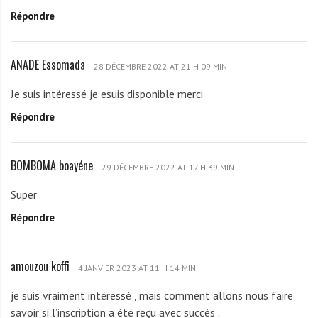
A
o
Répondre
D
m
E
a
E
d
ANADE Essomada
A
s
28 DÉCEMBRE 2022 AT 21 H 09 MIN
a
N
s
Je suis intéressé je esuis disponible merci
A
o
Répondre
D
m
E
a
E
d
BOMBOMA boayéne
B
s
29 DÉCEMBRE 2022 AT 17 H 39 MIN
a
O
s
Super
M
o
Répondre
B
m
O
a
M
d
amouzou koffi
a
A
4 JANVIER 2023 AT 11 H 14 MIN
a
m
b
je suis vraiment intéressé , mais comment allons nous faire
o
o
savoir si l’inscription a été reçu avec succès .