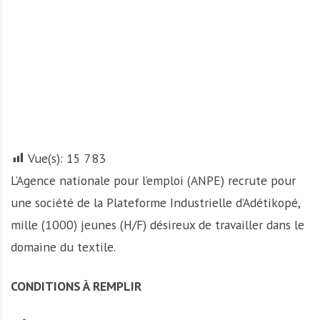
A
f
r
i
q
u
e
Vue(s):
15 783
L’Agence nationale pour l’emploi (ANPE) recrute pour
une société de la Plateforme Industrielle d’Adétikopé,
mille (1000) jeunes (H/F) désireux de travailler dans le
domaine du textile.
CONDITIONS À REMPLIR