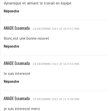
L
dynamique et aimant le travail en équipe
k
Répondre
l
a
s
ANADE Essomada
A
s
28 DÉCEMBRE 2022 AT 16 H 52 MIN
N
o
Bonc,est une bonne nouvel
A
u
Répondre
D
E
E
ANADE Essomada
A
s
28 DÉCEMBRE 2022 AT 16 H 56 MIN
N
s
Je suis interessé
A
o
Répondre
D
m
E
a
E
d
ANADE Essomada
A
s
28 DÉCEMBRE 2022 AT 21 H 04 MIN
a
N
s
je suis interessé merci