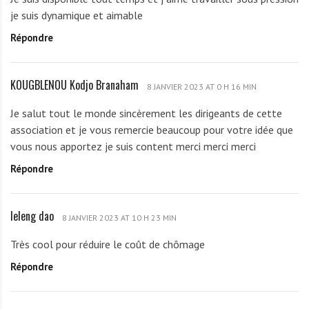
S
je suis dynamique et aimable
S
Répondre
O
H
KOUGBLENOU Kodjo Branaham
K
8 JANVIER 2023 AT 0 H 16 MIN
O
Je salut tout le monde sincèrement les dirigeants de cette
U
association et je vous remercie beaucoup pour votre idée que
G
vous nous apportez je suis content merci merci merci
B
Répondre
L
E
N
leleng dao
l
O
8 JANVIER 2023 AT 10 H 23 MIN
e
U
Très cool pour réduire le coût de chômage
l
K
Répondre
e
o
n
d
g
j