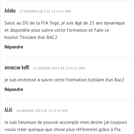
u
Adoku
A
R
13 JANVIER 2023 AT 13 H 51 MIN
d
o
Salut au DG de la PIA Togo, je suis âgé de 25 ans dynamique
o
m
et disponible pour suivre cette formation et faire ce
k
é
boulot.Titulaire d’un BAC2
u
o
Répondre
amouzou koffi
a
13 JANVIER 2023 AT 23 H 15 MIN
m
je suis intéressé à suivre cette formation,tutilaire d’un Bac2
o
Répondre
u
z
o
ALAÏ
A
u
16 JANVIER 2023 AT 21 H 47 MIN
L
k
Je suis heureuse de pouvoir accomplir mon destin j’ai toujours
A
o
voulu créer quelque que chose plus référentiel grâce à Pia
Ï
f