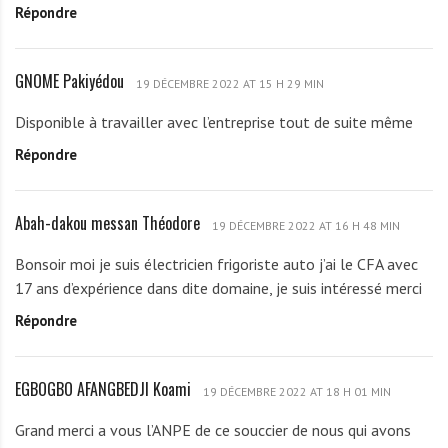
Répondre
w
o
g
GNOME Pakiyédou
G
o
19 DÉCEMBRE 2022 AT 15 H 29 MIN
N
u
Disponible à travailler avec l’entreprise tout de suite même
O
Répondre
M
E
P
Abah-dakou messan Théodore
A
a
19 DÉCEMBRE 2022 AT 16 H 48 MIN
b
k
Bonsoir moi je suis électricien frigoriste auto j’ai le CFA avec
a
i
17 ans d’expérience dans dite domaine, je suis intéressé merci
h
y
Répondre
-
é
d
d
a
o
EGBOGBO AFANGBEDJI Koami
E
k
19 DÉCEMBRE 2022 AT 18 H 01 MIN
u
G
o
Grand merci a vous l’ANPE de ce souccier de nous qui avons
B
u