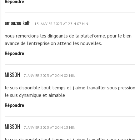
Répondre
H
A
E
N
S
P
amouzou koffi
a
S
13 JANVIER 2023 AT 23 H 07 MIN
A
m
A
R
nous remercions les dirigeants de la plateforme, pour le bien
o
K
F
avance de l’entreprise.on attend les nouvelles.
u
O
A
Répondre
z
K
I
o
O
T
u
U
MISSOH
M
k
7 JANVIER 2023 AT 20 H 02 MIN
V
I
o
I
Je suis disponible tout temps et j aime travailler sous pression
S
f
Je suis dynamique et aimable
S
f
Répondre
O
i
H
MISSOH
M
7 JANVIER 2023 AT 20 H 13 MIN
I
Je suis disponible tout temps et j aime travailler sous pression