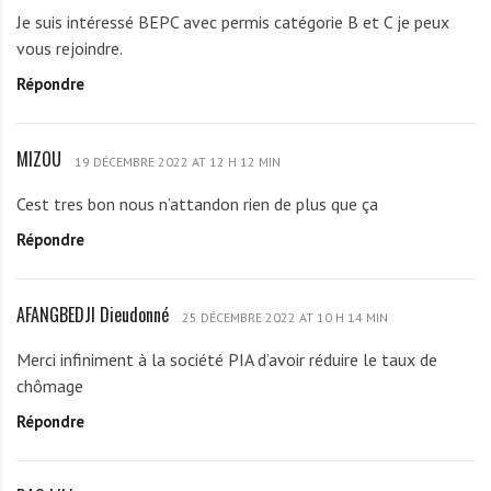
K
f
Je suis intéressé BEPC avec permis catégorie B et C je peux
L
f
vous rejoindre.
O
i
Répondre
U
G
A
MIZOU
M
H
19 DÉCEMBRE 2022 AT 12 H 12 MIN
I
-
Cest tres bon nous n’attandon rien de plus que ça
Z
D
Répondre
O
A
U
N
S
AFANGBEDJI Dieudonné
A
25 DÉCEMBRE 2022 AT 10 H 14 MIN
O
F
M
Merci infiniment à la société PIA d’avoir réduire le taux de
A
O
chômage
N
N
Répondre
G
k
B
o
E
m