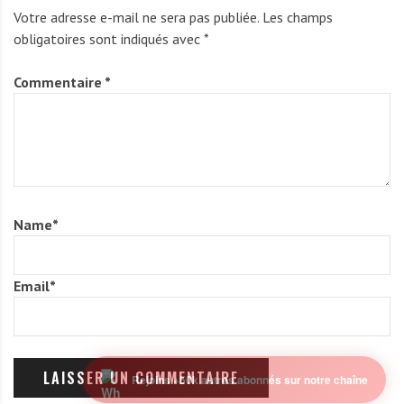
O
Votre adresse e-mail ne sera pas publiée.
Les champs
L
obligatoires sont indiqués avec
*
A
G
Commentaire
*
M
A
S
S
O
G
Name
*
A
Email
*
Rejoins +50k autres abonnés sur notre chaîne