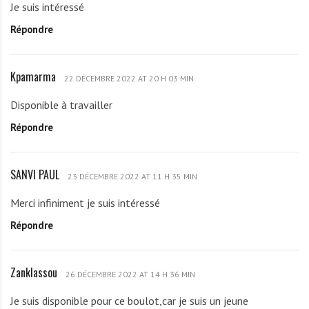
i
Je suis intéressé
i
I
k
Répondre
g
K
a
b
P
e
O
Kpamarma
K
y
22 DÉCEMBRE 2022 AT 20 H 03 MIN
p
a
Disponible à travailler
a
o
Répondre
m
D
a
o
r
d
SANVI PAUL
S
m
23 DÉCEMBRE 2022 AT 11 H 35 MIN
z
A
a
i
Merci infiniment je suis intéressé
N
Répondre
V
I
P
Zanklassou
Z
A
26 DÉCEMBRE 2022 AT 14 H 36 MIN
a
U
Je suis disponible pour ce boulot,car je suis un jeune
n