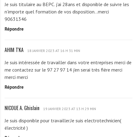
g
Je suis titulaire au BEPC. j’ai 28ans et disponible de suivre les
i
n’importe quel formation de vos disposition…merci
t
90631346
t
Répondre
e
S
E
AHIM T'KA
A
D
18 JANVIER 2023 AT 16 H 31 MIN
H
D
Je suis intéressée de travailler dans votre entreprises merci de
I
O
me contactez sur le 97 27 97 14 j’en serai très fière merci
M
R
merci merci
T
Répondre
'
K
A
NICOUE A. Ghislain
N
19 JANVIER 2023 AT 13 H 29 MIN
I
Je suis disponible pour travailler.Je suis electrotechnicien(
C
électricité )
O