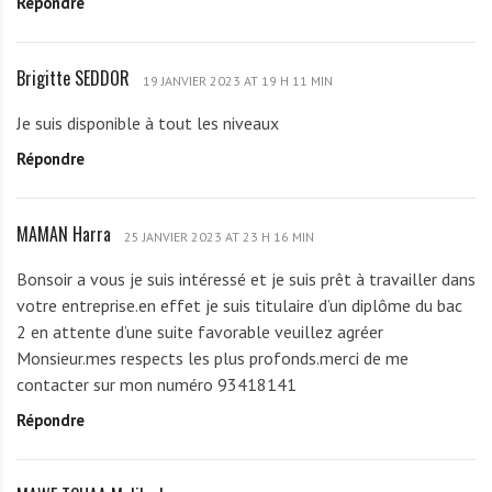
Répondre
U
E
A
Brigitte SEDDOR
B
.
19 JANVIER 2023 AT 19 H 11 MIN
r
G
Je suis disponible à tout les niveaux
i
h
Répondre
g
i
i
s
t
l
MAMAN Harra
M
t
25 JANVIER 2023 AT 23 H 16 MIN
a
A
e
i
Bonsoir a vous je suis intéressé et je suis prêt à travailler dans
M
S
n
votre entreprise.en effet je suis titulaire d’un diplôme du bac
A
E
2 en attente d’une suite favorable veuillez agréer
N
D
Monsieur.mes respects les plus profonds.merci de me
H
D
contacter sur mon numéro 93418141
a
O
Répondre
r
R
r
a