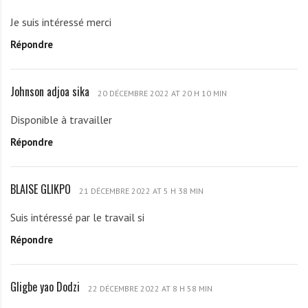
i
r
i
Je suis intéressé merci
i
m
Répondre
s
e
t
a
i
Johnson adjoa sika
J
d
20 DÉCEMBRE 2022 AT 20 H 10 MIN
o
e
Disponible à travailler
h
Répondre
n
s
o
BLAISE GLIKPO
B
n
21 DÉCEMBRE 2022 AT 5 H 38 MIN
L
a
Suis intéressé par le travail si
A
d
Répondre
I
j
S
o
E
a
Gligbe yao Dodzi
G
G
22 DÉCEMBRE 2022 AT 8 H 58 MIN
s
l
L