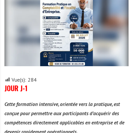
A
f
r
i
q
u
e
Vue(s):
284
JOUR J-1
Cette formation intensive, orientée vers la pratique, est
conçue pour permettre aux participants d’acquérir des
compétences directement applicables en entreprise et de
devenir rapidement opérationnels.