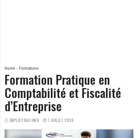
r
t
u
n
i
t
é
s
a
Home
Formations
u
Formation Pratique en
T
Comptabilité et Fiscalité
O
G
d’Entreprise
O
e
t
EMPLOITOGO.INFO
7 JUILLET 2026
e
n